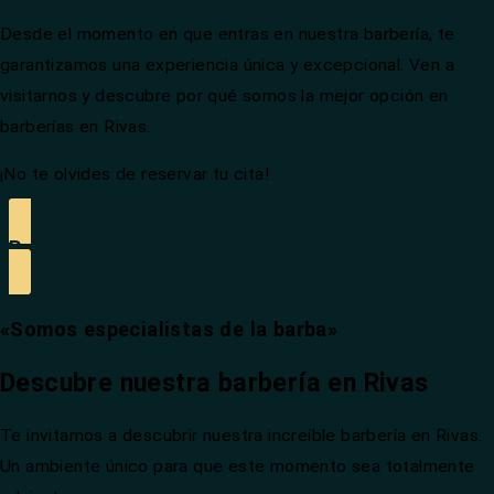
Desde el momento en que entras en nuestra barbería, te
garantizamos una experiencia única y excepcional. Ven a
visitarnos y descubre por qué somos la mejor opción en
barberías en Rivas.
¡No te olvides de reservar tu cita!
Reservar cita
«Somos especialistas de la barba»
Descubre nuestra barbería en Rivas
Te invitamos a descubrir nuestra increíble barbería en Rivas.
Un ambiente único para que este momento sea totalmente