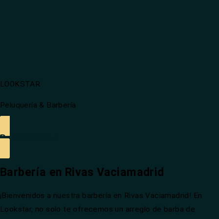
LOOKSTAR
Peluquería & Barbería
Reservar cita
Barbería en Rivas Vaciamadrid
¡Bienvenidos a nuestra barbería en Rivas Vaciamadrid! En
Lookstar, no solo te ofrecemos un arreglo de barba de