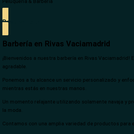
Peluquería & Barbería
Reservar cita
Barbería en Rivas Vaciamadrid
¡Bienvenidos a nuestra barbería en Rivas Vaciamadrid! E
agradable.
Ponemos a tu alcance un servicio personalizado y enf
mientras estás en nuestras manos.
Un momento relajante utilizando solamente navaja y pro
la moda.
Contamos con una amplia variedad de productos para e