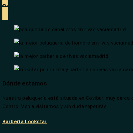
Reservar cita
Dónde estamos
Nuestra peluquería está situada en Covibar, muy cerca 
Centro. Ven a visitarnos y sin duda repetirás.
Barbería Lookstar