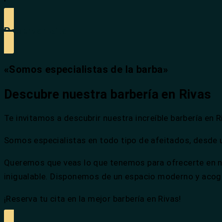
Reservar cita
«Somos especialistas de la barba»
Descubre nuestra barbería en Rivas
Te invitamos a descubrir nuestra increíble barbería en
Somos especialistas en todo tipo de afeitados, desde 
Queremos que veas lo que tenemos para ofrecerte en n
inigualable. Disponemos de un espacio moderno y acog
¡Reserva tu cita en la mejor barbería en Rivas!